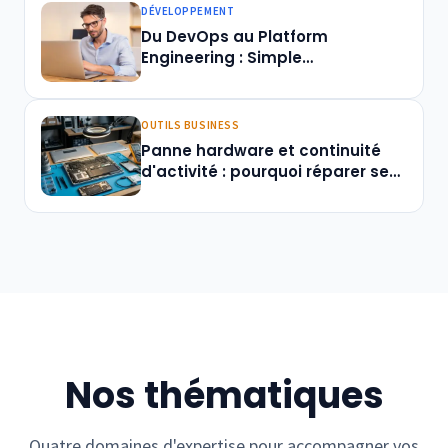
DÉVELOPPEMENT
Du DevOps au Platform
Engineering : Simple
changement de nom ou vraie
révolution culturelle ?
OUTILS BUSINESS
Panne hardware et continuité
d'activité : pourquoi réparer ses
appareils est devenu un enjeu
business en 2026
Nos thématiques
Quatre domaines d'expertise pour accompagner vos