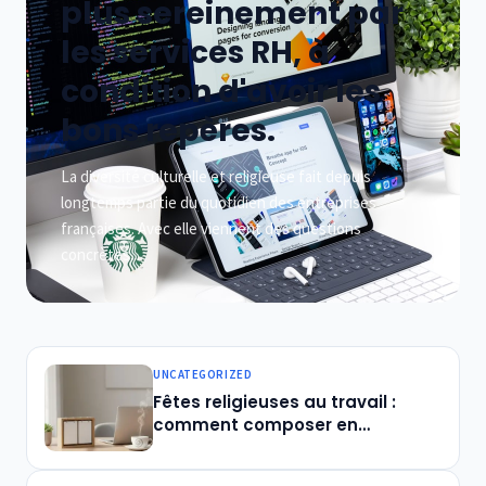
plus sereinement par
les services RH, à
condition d'avoir les
bons repères.
La diversité culturelle et religieuse fait depuis
longtemps partie du quotidien des entreprises
françaises. Avec elle viennent des questions
concrètes...
UNCATEGORIZED
Fêtes religieuses au travail :
comment composer en
entreprise sans tensions