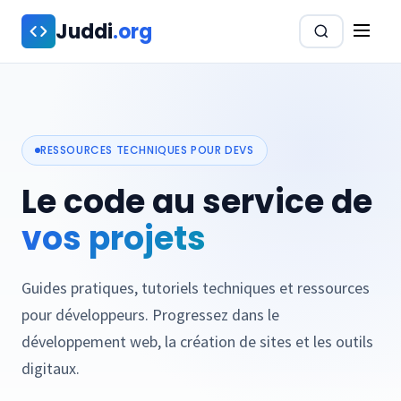
Aller au contenu principal
Juddi
.org
CRÉATION WEB
La diversité culturelle
RESSOURCES TECHNIQUES POUR DEVS
et religieuse fait
Le code au service de
depuis longtemps
vos projets
partie du quotidien
des entreprises
Guides pratiques, tutoriels techniques et ressources
françaises. Avec elle
pour développeurs. Progressez dans le
viennent des
développement web, la création de sites et les outils
questions concrètes :
digitaux.
un collaborateur