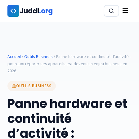
Aller au contenu principal
Juddi
.org
Accueil
/
Outils Business
/
Panne hardware et continuité d’activité :
pourquoi réparer ses appareils est devenu un enjeu business en
2026
OUTILS BUSINESS
Panne hardware et
continuité
d’activité :